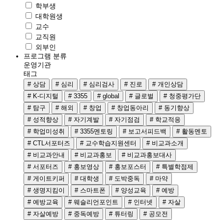
학부생
대학원생
교수
교직원
외부인
프로그램 분류
운영기관
태그
# 상담
# 심리
# 심리검사
# 진로
# 개인상담
# K-디지털
# 3355
# global
# 글로벌
# 청중평가단
# 탐구
# 해외
# 창업
# 창업동아리
# 동기향상
# 성적향상
# 자기계발
# 자기점검
# 학교적응
# 학업미성취
# 3355멘토링
# 보고서피드백
# 활동멘토
# CTL서포터즈
# 교수학습지원센터
# 비교과소개
# 비교과안내
# 비교과홍보
# 비교과홍보대사
# 서포터즈
# 홍보영상
# 홍보포스터
# 특별학점제
# 게이트키퍼
# 대학생
# 도박중독
# 마약
# 생명지킴이
# 스마트폰
# 양성교육
# 예방
# 예방교육
# 웨슬리언포인트
# 인터넷
# 자살
# 자살예방
# 중독예방
# 튜터링
# 공모전