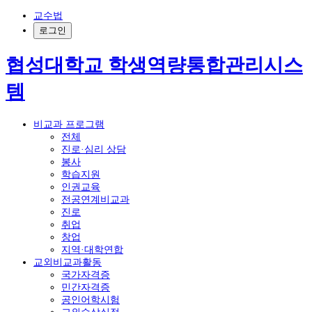
교수법
로그인
협성대학교 학생역량통합관리시스
템
비교과 프로그램
전체
진로·심리 상담
봉사
학습지원
인권교육
전공연계비교과
진로
취업
창업
지역·대학연합
교외비교과활동
국가자격증
민간자격증
공인어학시험