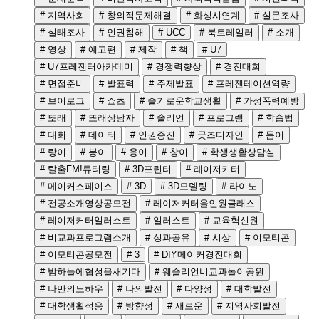
# 지역사회
# 창의적문제해결
# 화성시연계
# 설문조사
# 실태조사
# 인권침해
# UCC
# 북트레일러
# 소개
# 영상
# 예고편
# 제작
# 책
# U7
# U7프레젠터아카데미
# 경쟁력향상
# 경진대회
# 면접준비
# 발표력
# 주제발표
# 프레젠테이션역량
# 브이로그
# 쇼츠
# 슬기로운학교생활
# 가정폭력예방
# 또래
# 또래상담자
# 솔리언
# 프로그램
# 학습법
# 대회
# 데이터
# 인권증진
# 굿즈디자인
# 듬이
# 랑이
# 봉이
# 융이
# 창이
# 학생생활상담실
# 탈출FM!튜터링
# 3D프린터
# 레이저커터
# 메이커스페이스
# 3D
# 3D모델링
# 라이노
# 전공소개영상공모전
# 레이저커터올인원클래스
# 레이저커터일러스트
# 일러스트
# 교육혁신원
# 비교과프로그램소개
# 성과공유
# 시상
# 이모티콘
# 이모티콘공모전
# 3
# DIY메이커경진대회
# 밤하늘에협성을새기다
# 웨슬리언비교과놀이공원
# 나만의노하우
# 나의발전
# 다양성
# 대학발전
# 대학생활적응
# 방향성
# 새로운
# 지역사회발전