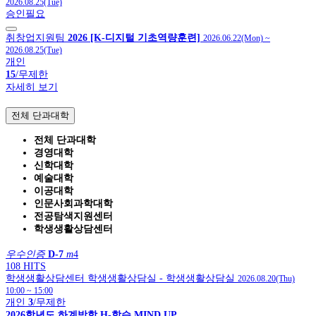
2026.08.25(Tue)
승인필요
취창업지원팀
2026 [K-디지털 기초역량훈련]
2026.06.22(Mon)
~
2026.08.25(Tue)
개인
15
/무제한
자세히 보기
전체 단과대학
전체 단과대학
경영대학
신학대학
예술대학
이공대학
인문사회과학대학
전공탐색지원센터
학생생활상담센터
우수인증
D-7
m
4
108 HITS
학생생활상담센터
학생생활상담실
- 학생생활상담실
2026.08.20(Thu)
10:00
~
15:00
개인
3
/무제한
2026학년도 하계방학 H-학습 MIND UP