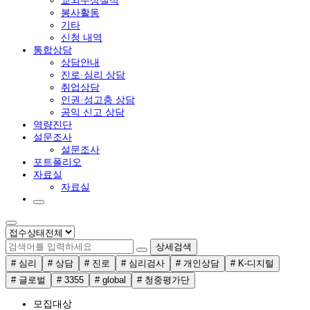
교외수상실적
봉사활동
기타
신청 내역
통합상담
상담안내
진로·심리 상담
취업상담
인권·성고충 상담
공익 신고 상담
역량진단
설문조사
설문조사
포트폴리오
자료실
자료실
상세검색
# 심리
# 상담
# 진로
# 심리검사
# 개인상담
# K-디지털
# 글로벌
# 3355
# global
# 청중평가단
모집대상