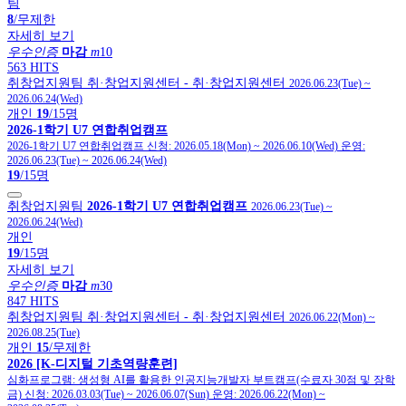
팀
8
/무제한
자세히 보기
우수인증
마감
m
10
563 HITS
취창업지원팀
취·창업지원센터
- 취·창업지원센터
2026.06.23(Tue)
~
2026.06.24(Wed)
개인
19
/15명
2026-1학기 U7 연합취업캠프
2026-1학기 U7 연합취업캠프
신청:
2026.05.18(Mon)
~
2026.06.10(Wed)
운영:
2026.06.23(Tue)
~
2026.06.24(Wed)
19
/15명
취창업지원팀
2026-1학기 U7 연합취업캠프
2026.06.23(Tue)
~
2026.06.24(Wed)
개인
19
/15명
자세히 보기
우수인증
마감
m
30
847 HITS
취창업지원팀
취·창업지원센터
- 취·창업지원센터
2026.06.22(Mon)
~
2026.08.25(Tue)
개인
15
/무제한
2026 [K-디지털 기초역량훈련]
심화프로그램: 생성형 AI를 활용한 인공지능개발자 부트캠프(수료자 30점 및 장학
금)
신청:
2026.03.03(Tue)
~
2026.06.07(Sun)
운영:
2026.06.22(Mon)
~