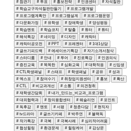
# 참관기
# 투표
# 홍보전략
# 인권센터
# 자석칠판
# 학습교구자석칠판만들기
# 프로그램개발
# 프로그램계획안
# 프로그램설계
# 프로그램운영
# 다문화가정
# 유학생
# 장애학생
# 양성평등
# 학습멘토
# 학습코치
# 탈출
# 튜터
# 튜티
# 해석특강
# 네이밍
# 디자인
# 캐릭터
# 캐릭터공모전
# PPT
# 프레젠터
# 1대1상담
# 글쓰기피드백
# 에세이쓰기특강
# 자기소개서첨삭
# 스터디룸
# 안내
# 투어
# 진로특강
# 인권의식
# 증진교육
# 똑똑한
# 심화교육
# 대학적응
# 신입생
# CTL학생패널
# 스태프
# 학생패널
# 공유
# 성과
# 엑스포
# 참여수기
# 취창업지원센터
# 홍보
# 확산
# CTL
# 비교과개선
# 소통
# 의견청취
# 재학생간담회
# 내가_만드는_비교과_프로그램
# 대외협력과
# 창의융합센터
# 웨슬리언
# 포인트
# 독후감
# 멘토
# 서평
# 청춘다담
# 현직자
# tv드라마
# 글쓰기카페
# 박주연
# 블랙독
# 작가특강
# 극복
# 극복사례
# 심리적어려움
# 협성힐링
# 환경문제
# 힐링케어
# 감상문