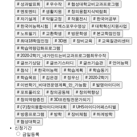
# 성과발표회
# 우수작
# 협성대학교비교과프로그램
# 멘토멘티
# 생활지원
# 창의융합지삭박람회
# 자기설계
# 악필교정
# 작품전시
# 한국어공부
# 한국어능력시험
# 엑스포우수영상
# 대학혁신지원사업
# 노트필기
# 교환학생
# 방문학생
# 본교학점인정
# 최대18학점인정
# 3D펜
# 장비교육
# 교육질관리센터
# 학습역량강화프로그램
# 2020-2학기_내가만드는비교과프로그램최우수작
# 글쓰기상담
# 글쓰기스터디
# 글쓰기습관
# 언어능력
# 첨삭
# 한국어능력
# 학습계획
# 학습동기
# 학습목표
# 김은경
# 정우신
# 2020-2학기
# 이번학기_비대면운영계획_만_가능함
# 발명아이디어
# 포트폴리오
# 창의공동체
# 창의력향상
# 창의역량증진
# 3D프린팅전문가되기
# (구)창의융합아이디어대회
# UHS아이디어페스티벌
# 방중프로그램
# 방학
# 장비체험
# 하계방학
# 협성대학교
신청기간
금일등록