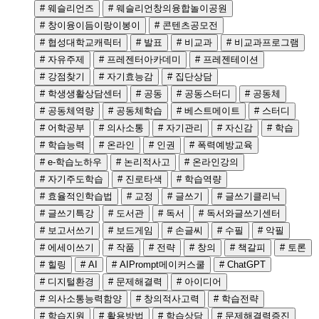
# 웨슬리언즈
# 웨슬리언창의융합놀이공원
# 창이융이듬이랑이봉이
# 콘텐츠공모전
# 협성대학교캐릭터
# 발표
# 비교과
# 비교과프로그램
# 자유주제
# 프레젠터아카데미
# 프레젠테이션
# 강점찾기
# 자기효능감
# 집단상담
# 학생생활상담센터
# 공동
# 공동스터디
# 공동체
# 공동체역량
# 공동체학습
# 베스트메이트
# 스터디
# 어학공부
# 의사소통
# 자기관리
# 자신감
# 학습
# 학습능력
# 온라인
# 인권
# 폭력예방교육
# e-학습노하우
# 논리적사고
# 온라인강의
# 자기주도학습
# 진로타색
# 학습역량
# 효율적인학습법
# 교정
# 글쓰기
# 글쓰기클리닉
# 글쓰기특강
# 도서관
# 독서
# 독서와글쓰기센터
# 보고서쓰기
# 보드게임
# 손글씨
# 수필
# 악필
# 에세이쓰기
# 작품
# 전략
# 창의
# 책갈피
# 토론
# 힐링
# AI
# AIPrompt메이커스쿨
# ChatGPT
# 디지털환경
# 문제해결력
# 아이디어
# 의사소통능력함양
# 창의적사고력
# 학습전략
# 학습지원
# 활용방법
# 학습상담
# 문제해결력증진