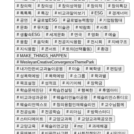
# 창의력
# 창의성
# 창의성역량
# 창의적
# 창의특강
# 톡톡톡
# 특강
# 비교과알아보기
# ESG
# 경계너머
# 공연
# 글로벌ESG
# 글로벌능력함양
# 기업탐험대
# 문화
# 뮤지컬
# 미술관
# 박람회
# 사회
# 생활속ESG
# 세계문화
# 연극
# 영화
# 예술
# 융합
# 음악회
# 전공지식융합
# 전시회
# 지배구조
# 지식융합
# 콘서트
# 토의(선택활동)
# 환경
# MAKE_THINGS_HAPPEN
# WesleyanCreativeConvergenceThemePark
# 내가만든비교과놀이공원
# 미술
# 복학생
# 편입생
# 성폭력예방
# 폭력예방
# 소그룹
# 학과별
# 목표설정
# 성적표
# 자기이해
# 장학금
# 학습문제진단
# 학습컨설팅
# 행복한
# 후엠아이
# 비교과성과공유
# 웨슬리언놀이공원
# 웨슬리언스튜디오
# 웨슬리언엑스포
# 창의융합인재웨슬리언
# 교수님함께
# 전공심화
# 전공학습
# 리더십
# 방학스터디
# 스터디메이트
# 교양교과목
# 교양교과목공모전
# 교양교육
# 웨슬리언교양
# mz
# 과제해결
# 문제분석
# 비판적사고력
# 사회적책임감
# 시민의식